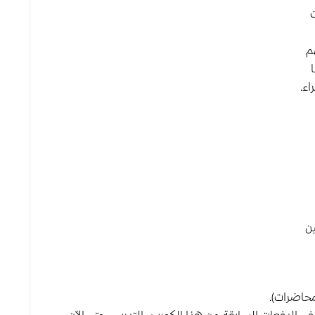
ت
م
ء.
ين
حاضرات).