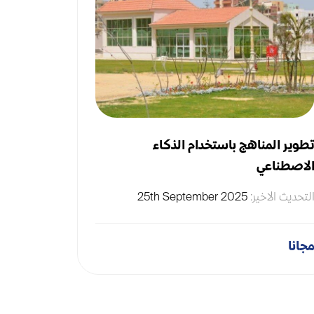
طوير المناهج باستخدام الذكاء
استراتيجي
لاصطناعي
المشكلات 
لفترة محدو
لتحديث الاخير:
25th September 2025
التحديث الا
جانا
مجانا