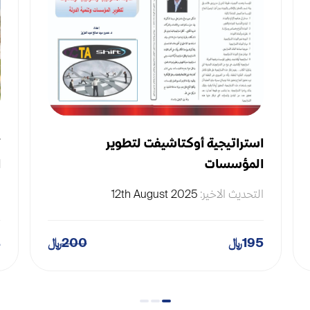
استراتيجية أوكتاشيفت لتطوير
ت
المؤسسات
ا
التحديث الاخير:
12th August 2025
ا
195
200
م