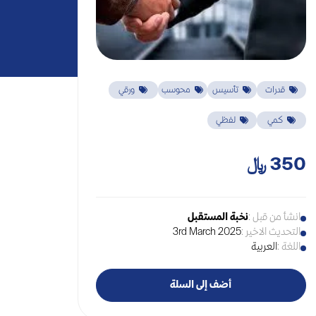
قدرات
تأسيس
محوسب
ورقي
كمي
لفظي
350
انشأ من قبل :
نخبة المستقبل
التحديث الاخير :
3rd March 2025
اللغة :
العربية
أضف إلى السلة