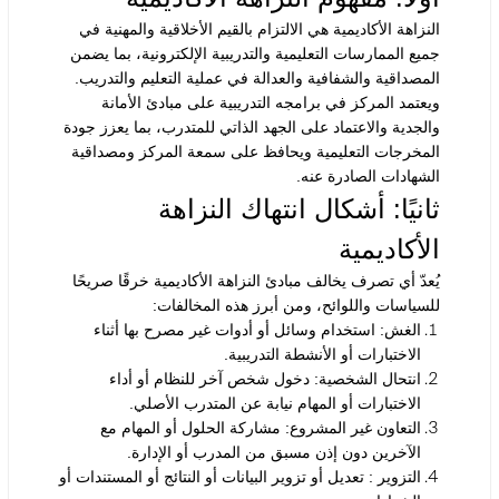
النزاهة الأكاديمية هي الالتزام بالقيم الأخلاقية والمهنية في
جميع الممارسات التعليمية والتدريبية الإلكترونية، بما يضمن
المصداقية والشفافية والعدالة في عملية التعليم والتدريب.
ويعتمد المركز في برامجه التدريبية على مبادئ الأمانة
والجدية والاعتماد على الجهد الذاتي للمتدرب، بما يعزز جودة
المخرجات التعليمية ويحافظ على سمعة المركز ومصداقية
الشهادات الصادرة عنه.
ثانيًا: أشكال انتهاك النزاهة
الأكاديمية
يُعدّ أي تصرف يخالف مبادئ النزاهة الأكاديمية خرقًا صريحًا
للسياسات واللوائح، ومن أبرز هذه المخالفات:
الغش
:
استخدام وسائل أو أدوات غير مصرح بها أثناء
الاختبارات أو الأنشطة التدريبية.
انتحال الشخصية
:
دخول شخص آخر للنظام أو أداء
الاختبارات أو المهام نيابة عن المتدرب الأصلي.
التعاون غير المشروع
:
مشاركة الحلول أو المهام مع
الآخرين دون إذن مسبق من المدرب أو الإدارة.
التزوير
:
تعديل أو تزوير البيانات أو النتائج أو المستندات أو