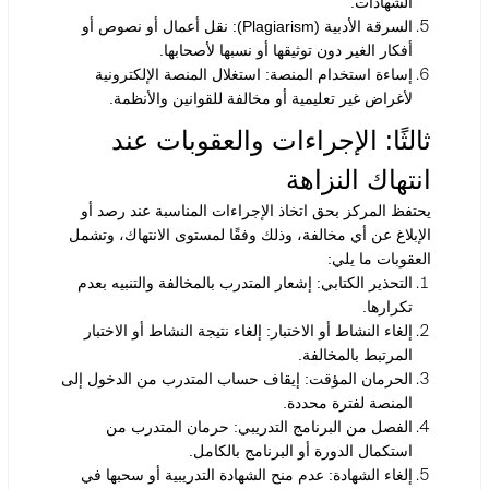
الشهادات.
السرقة الأدبية
(Plagiarism):
نقل أعمال أو نصوص أو
أفكار الغير دون توثيقها أو نسبها لأصحابها.
إساءة استخدام المنصة
:
استغلال المنصة الإلكترونية
لأغراض غير تعليمية أو مخالفة للقوانين والأنظمة.
ثالثًا: الإجراءات والعقوبات عند
انتهاك النزاهة
يحتفظ المركز بحق اتخاذ الإجراءات المناسبة عند رصد أو
الإبلاغ عن أي مخالفة، وذلك وفقًا لمستوى الانتهاك، وتشمل
العقوبات ما يلي:
التحذير الكتابي
:
إشعار المتدرب بالمخالفة والتنبيه بعدم
تكرارها.
إلغاء النشاط أو الاختبار
:
إلغاء نتيجة النشاط أو الاختبار
المرتبط بالمخالفة.
الحرمان المؤقت
:
إيقاف حساب المتدرب من الدخول إلى
المنصة لفترة محددة.
الفصل من البرنامج التدريبي
:
حرمان المتدرب من
استكمال الدورة أو البرنامج بالكامل.
إلغاء الشهادة
:
عدم منح الشهادة التدريبية أو سحبها في