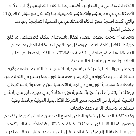
الذكاء الاصطناعي في المدارس" أهمية إعداد القادة التعليميين لإدارة الذكاء
الاصطناعي في مدارسهم وأنظمتهم التعليمية، بما يتماشى مع مهارات القرن 21
والتي أكدت أهمية دمج الذكاء الاصطناعي في العملية التعليمية وقيادته
بالشكل الأمثل.
وأضاف أن توجيه التطوير المهني الفعّال باستخدام الذكاء الاصطناعي أمر مُلح
من أجل تأهيل كافة العاملين وصقل مهاراتهم للاستفادة المثلى بما يخدم
العملية التعليمية، إضافة إلى أهمية مراقبة تأثيرات الذكاء الاصطناعي على
الطلاب والمعلمين والعملية التعليمية.
ويحمل "جيرالد ك. لينتندر" خبير قسم دراسات سياسات التعليم بجامعة ولاية
بنسلفانيا، درجة دكتوراه في الإدارة، جامعة ستانفورد، وماجستير في التعليم من
جامعة ستانفورد، بكالوريوس في الإدارة التعليمية من جامعة ولاية ميشيغان.
ويمتلك "لينتندر" خلفية مهنية متميزة فهو أستاذ كرسي جوزيف لورانس باتشال
للتنمية القيادية في التعليم، مدير الشراكة الأكاديمية الدولية بجامعة ولاية
بنسلفانيا، وأستاذ زائر في عدة جامعات.
وقدم "نخبة المستقبل" شكره الخاص لجميع المتدربين والمشاركين على ثقتهم
وحضور هذا اللقاء الذي استمرّ 90 دقيقة، حيث تأتي هذه الأمسية التي أقيمت
عن بعد انطلاقا التزام مركز نخبة المستقبل للتدريب والاستشارات بتقديم تدريب